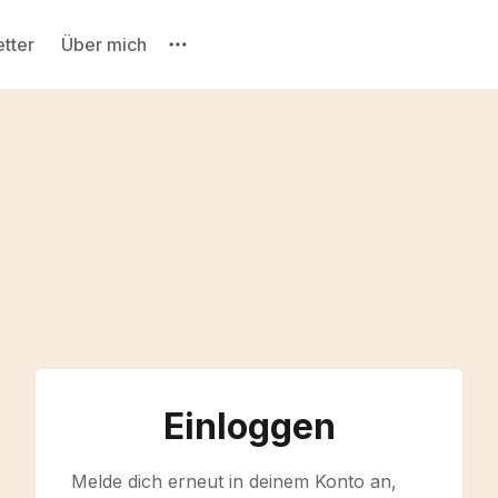
tter
Über mich
Bitte gebe mindestens 3 Zeichen ein
Einloggen
Melde dich erneut in deinem Konto an,