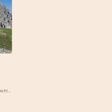
eich!…