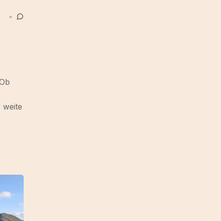
•
 Ob
 weite