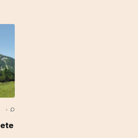
•
iete