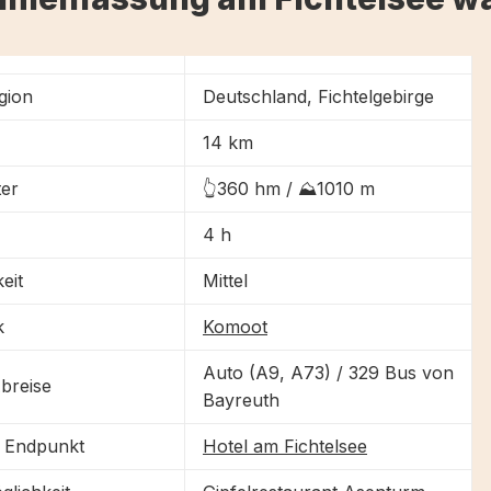
gion
Deutschland, Fichtelgebirge
14 km
er
👆360 hm / ⛰1010 m
4 h
eit
Mittel
k
Komoot
Auto (A9, A73) / 329 Bus von
breise
Bayreuth
d Endpunkt
Hotel am Fichtelsee