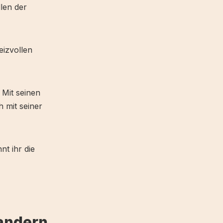
len der
eizvollen
 Mit seinen
 mit seiner
t ihr die
andern