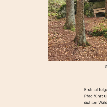
W
Erstmal folg
Pfad führt 
dichten Wäld