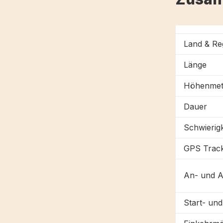
Land & Re
Länge
Höhenmet
Dauer
Schwierigk
GPS Trac
An- und A
Start- un