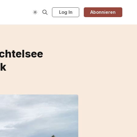
Log In
Abonnieren
chtelsee
ck