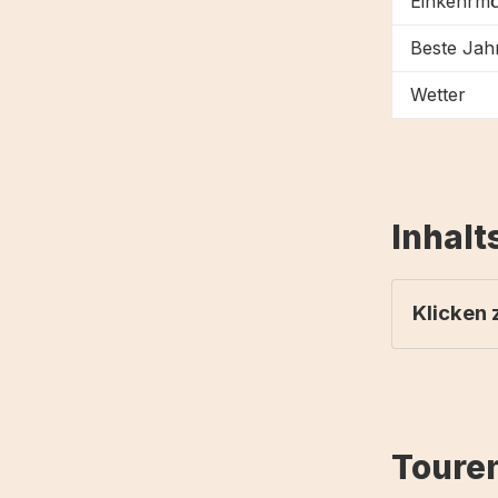
Einkehrmö
Beste Jahr
Wetter
Inhalt
Klicken
Tourenbe
Fazit
Weitere T
Toure