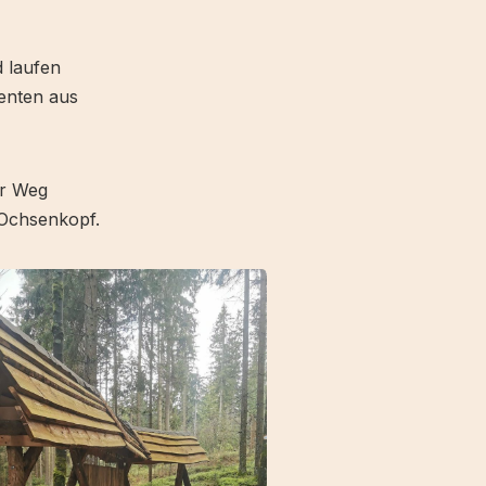
 laufen
menten aus
er Weg
m Ochsenkopf.