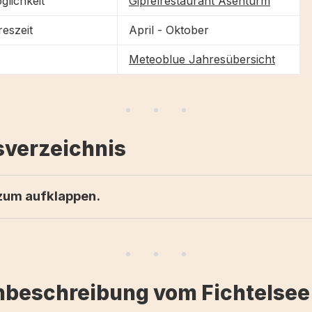
glichkeit
Gipfelrestaurant Asenturm
eszeit
April - Oktober
Meteoblue Jahresübersicht
sverzeichnis
 zum aufklappen.
schreibung
ourenvorschläge um den Fichtelsee
nbeschreibung vom Fichtelse