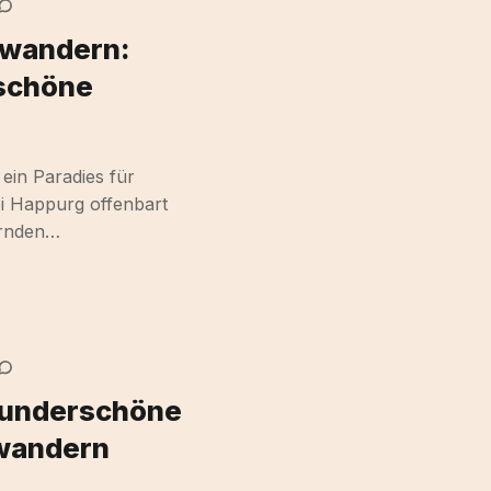
 wandern:
 schöne
 ein Paradies für
i Happurg offenbart
ernden…
Wunderschöne
 wandern