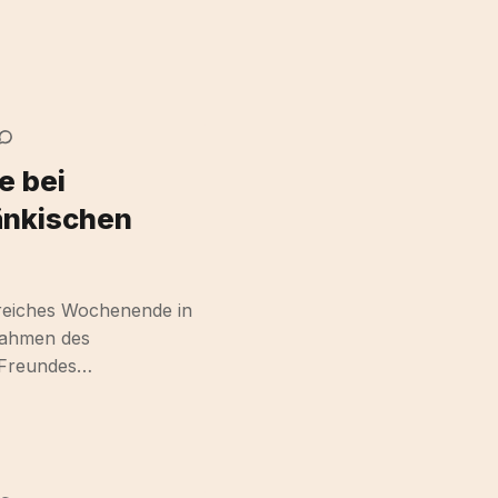
 bei
änkischen
sreiches Wochenende in
Rahmen des
 Freundes…