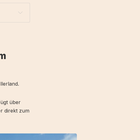
um
lerland.
fügt über
er direkt zum