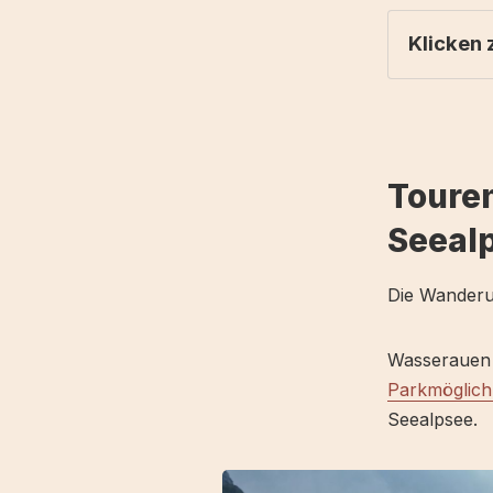
Klicken
Tourenbe
Fazit
Weitere 
Toure
Seeal
Die Wanderu
Wasserauen i
Parkmöglich
Seealpsee.