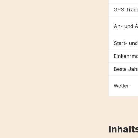
GPS Trac
An- und A
Start- un
Einkehrmö
Beste Jahr
Wetter
Inhalt