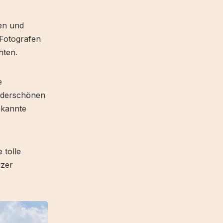
sen und
 Fotografen
hten.
e
nderschönen
ekannte
 tolle
izer