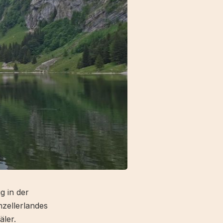
g in der
zellerlandes
ler.