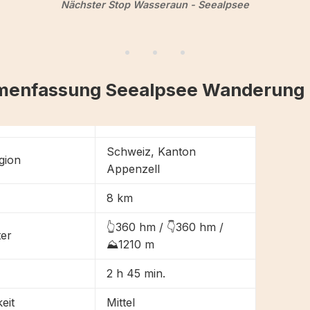
Nächster Stop Wasseraun - Seealpsee
enfassung Seealpsee Wanderung
Schweiz, Kanton
gion
Appenzell
8 km
👆360 hm / 👇360 hm /
er
⛰1210 m
2 h 45 min.
eit
Mittel