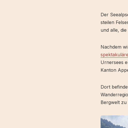
Der Seealpse
steilen Fels
und alle, di
Nachdem wir
spektakulär
Urnersees e
Kanton Appe
Dort befindet
Wanderregion
Bergwelt zu