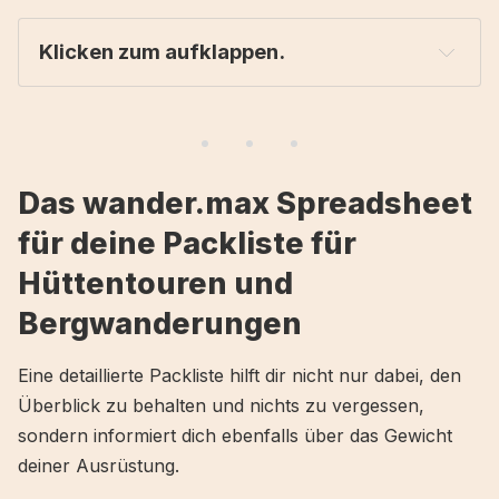
Klicken zum aufklappen.
wander.max Spreadsheet für deine Packliste
Übersicht und Gesamtgewicht der Packliste
Packliste und Ausrüstung
Das wander.max Spreadsheet
Ausrüstung am Körper
für deine Packliste für
Rucksack
Hüttentouren und
Base Layer
Hose
Bergwanderungen
Socken
Schuhe
Eine detaillierte Packliste hilft dir nicht nur dabei, den
Trail Gaiters
Trekkingstöcke
Überblick zu behalten und nichts zu vergessen,
Navigations-Uhr
sondern informiert dich ebenfalls über das Gewicht
Sonnenbrille
deiner Ausrüstung.
Ausrüstung im Rucksack