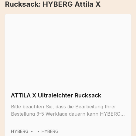
Rucksack: HYBERG Attila X
ATTILA X Ultraleichter Rucksack
Bitte beachten Sie, dass die Bearbeitung Ihrer
Bestellung 3-5 Werktage dauern kann HYBERG
ATTILA X ist ein ultraleichter rahmenloser
Rucksack aus hochfestem, leichtem und
HYBERG
HYBERG
wasserabweisendem* X-Pac-Material . Ideal für