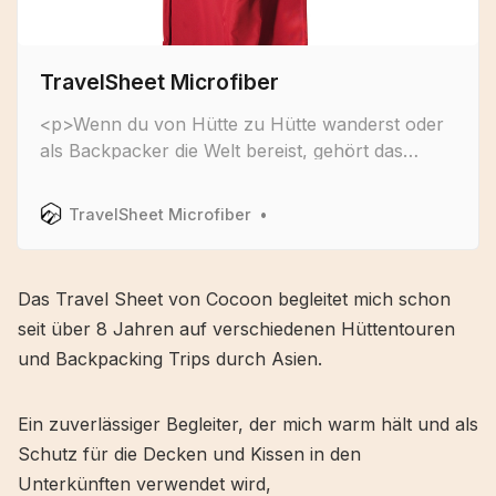
TravelSheet Microfiber
<p>Wenn du von Hütte zu Hütte wanderst oder
als Backpacker die Welt bereist, gehört das
TravelSheet Microfiber von Cocoon zu deiner
Standardausrüstung.</p><p>Der praktische
TravelSheet Microfiber
Hüttenschlafsack ist in vielen Unterkünften
vorgeschrieben und gibt dir das gute Gefühl, in
deiner eigenen “Bettwäsche” zu lieg…
Das Travel Sheet von Cocoon begleitet mich schon
seit über 8 Jahren auf verschiedenen Hüttentouren
und Backpacking Trips durch Asien.
Ein zuverlässiger Begleiter, der mich warm hält und als
Schutz für die Decken und Kissen in den
Unterkünften verwendet wird,