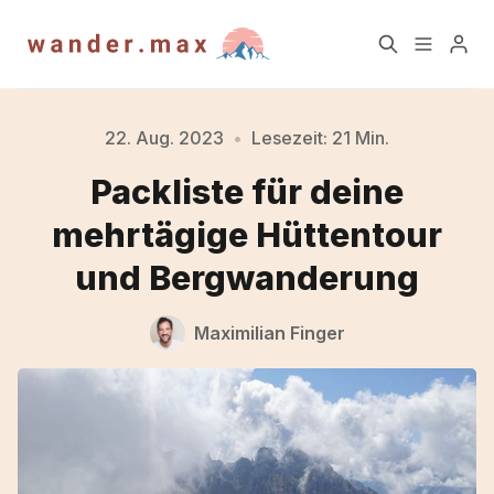
Home
Blog
22. Aug. 2023
•
Lesezeit: 21 Min.
Packliste für deine
Newsletter
Über mich
mehrtägige Hüttentour
und Bergwanderung
TrailAktuell Newsletter
Blog Archiv
Archiv
Maximilian Finger
Kontakt
Impressum
Datenschutz
Account
Bitte gebe mindestens 3 Zeichen ein