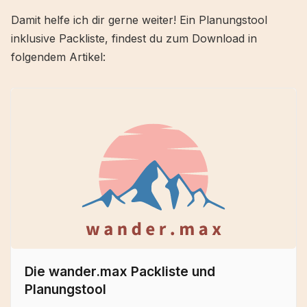
Unterkunft und Schlafen
Damit helfe ich dir gerne weiter! Ein Planungstool
Kleidung und Unterwäsche
inklusive Packliste, findest du zum Download in
Körperpflege und Toilette
Elektronik
folgendem Artikel:
Überleben und Erste Hilfe
Essen und Wasser
Sonstiges
Weitere Ratgeber und Hilfe
Fazit
Die wander.max Packliste und
Planungstool