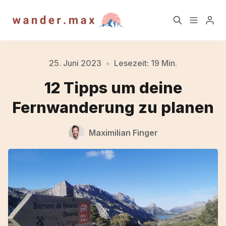
Home
Blog
25. Juni 2023
•
Lesezeit: 19 Min.
12 Tipps um deine
Newsletter
Über mich
Fernwanderung zu planen
TrailAktuell Newsletter
Blog Archiv
Maximilian Finger
Archiv
Kontakt
Impressum
Datenschutz
Account
Bitte gebe mindestens 3 Zeichen ein