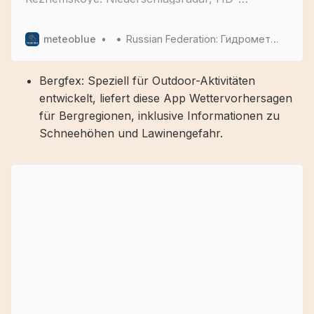
Satellitenbilder und aktuelle Wetterwarnungen,
stündliche Temperaturen,
meteoblue
Russian Federation: Гидрометцентр России / Росгидромет
Regenwahrscheinlichkeit und Sonnenstunden.
Bergfex: Speziell für Outdoor-Aktivitäten
entwickelt, liefert diese App Wettervorhersagen
für Bergregionen, inklusive Informationen zu
Schneehöhen und Lawinengefahr.