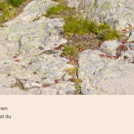
chen
st du