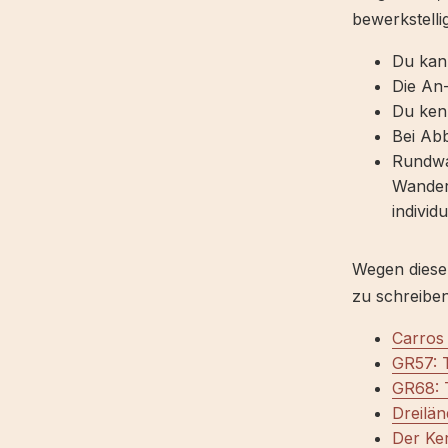
bewerkstelli
Du kan
Die An-
Du ken
Bei Ab
Rundwan
Wanderd
individ
Wegen dieser
zu schreibe
Carros
GR57: 
GR68: 
Dreilä
Der Ker