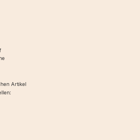
f
ne
hen Artikel
llen: