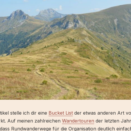
ikel stelle ich dir eine
Bucket List
der etwas anderen Art vo
kt. Auf meinen zahlreichen
Wandertouren
der letzten Jahr
 dass Rundwanderwege für die Organisation deutlich einfac