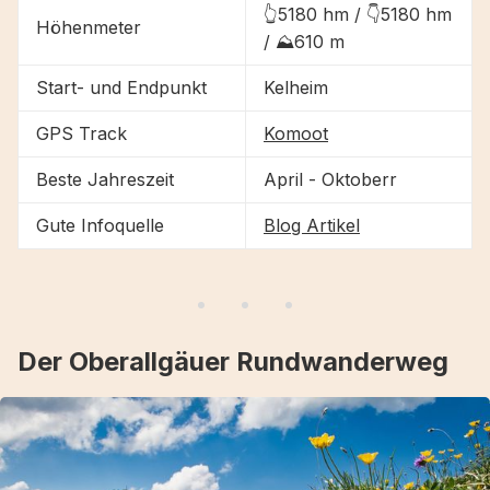
👆5180 hm / 👇5180 hm
Höhenmeter
/ ⛰610 m
Start- und Endpunkt
Kelheim
GPS Track
Komoot
Beste Jahreszeit
April - Oktoberr
Gute Infoquelle
Blog Artikel
Der Oberallgäuer Rundwanderweg