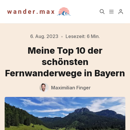
Home
Blog
6. Aug. 2023
•
Lesezeit: 6 Min.
Meine Top 10 der
Newsletter
Über mich
schönsten
Fernwanderwege in Bayern
TrailAktuell Newsletter
Blog Archiv
Archiv
Maximilian Finger
Kontakt
Impressum
Datenschutz
Account
Bitte gebe mindestens 3 Zeichen ein