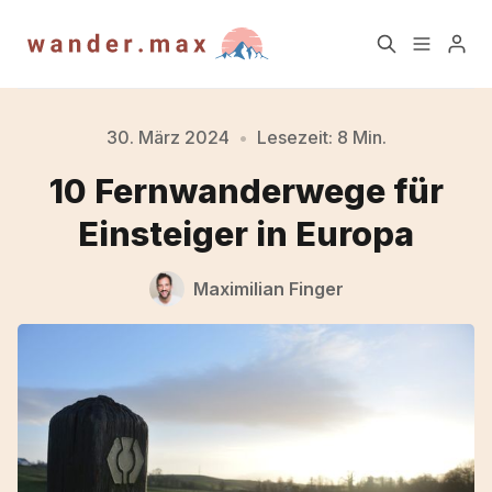
Home
Blog
30. März 2024
•
Lesezeit: 8 Min.
10 Fernwanderwege für
Newsletter
Über mich
Einsteiger in Europa
TrailAktuell Newsletter
Blog Archiv
Maximilian Finger
Archiv
Kontakt
Impressum
Datenschutz
Account
Bitte gebe mindestens 3 Zeichen ein