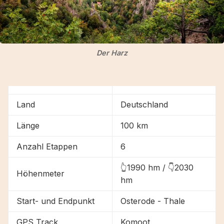
Der Harz
Land
Deutschland
Länge
100 km
Anzahl Etappen
6
👆1990 hm / 👇2030
Höhenmeter
hm
Start- und Endpunkt
Osterode - Thale
GPS Track
Komoot